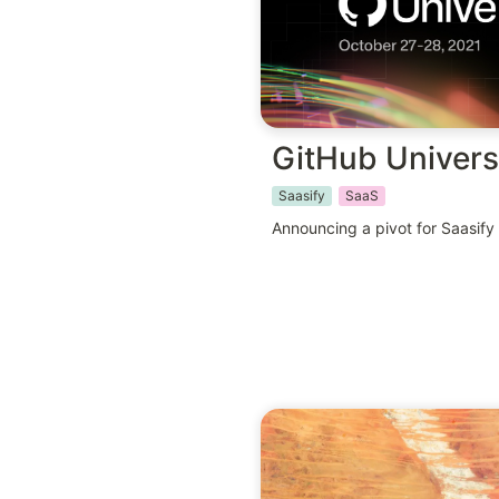
GitHub Univer
Saasify
SaaS
Announcing a pivot for Saasify