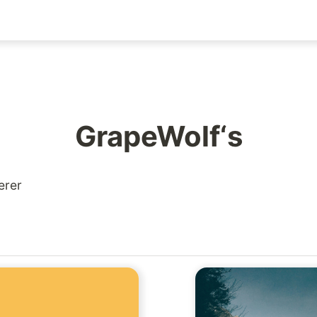
GrapeWolf‘s
erer