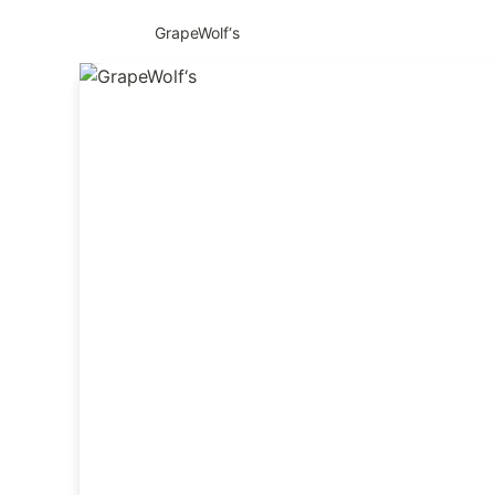
GrapeWolf‘s