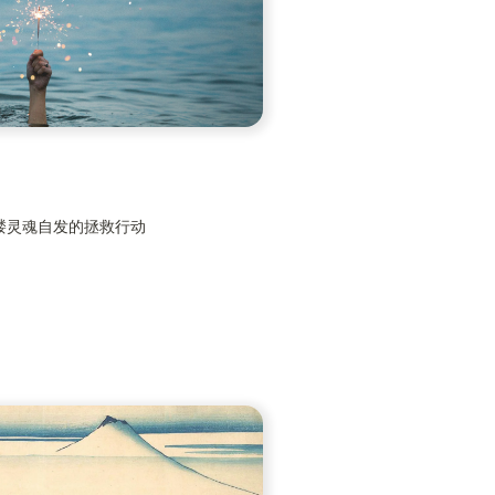
褛灵魂自发的拯救行动