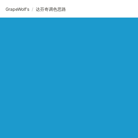
GrapeWolf‘s
/
达芬奇调色思路