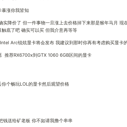
卡暴涨你我皆知
确实降价了 但一件事物一旦涨上去价格掉下来那是猴年马月 现在
触底了吧 确实可以买 但我介意再等等
 Intel Arc锐炫显卡将会发布 我建议到那时你再有考虑购买显卡
推荐RX6700x到GTX 1060 6GB区间的显卡
你个畅玩LOL的显卡然后观望价格
把钱送给矿老板 你不如请我撸个串串