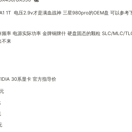
M9A1 1T  电压2.9v才是满血战神 三星980pro的OEM盘 可以参
率 电源实际功率 金牌铜牌什 硬盘固态的颗粒 SLC/MLC/TL
出不来
IDIA 30系显卡 官方指导价
9元
元
元
元