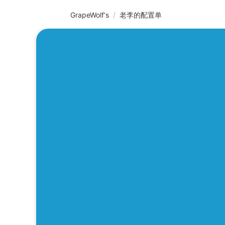
GrapeWolf‘s
/
老李的配置单