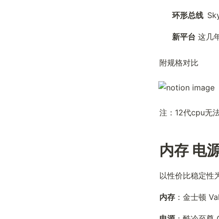
环形总线  
S
新平台
 这几
附规格对比
注：12代cpu无
内存 电源
以性价比稳定性
内存
：金士顿 Val
电源
：酷冷至尊 GX