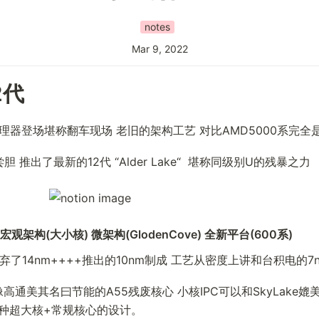
notes
Mar 9, 2022
2代
处理器登场堪称翻车现场 老旧的架构工艺 对比AMD5000系完全
尝胆 推出了最新的12代 “Alder Lake“  堪称同级别U的残暴之力
) 宏观架构(大小核) 微架构(GlodenCove) 全新平台(600系) 
摒弃了14nm++++推出的10nm制成 工艺从密度上讲和台积电的7
像高通美其名曰节能的A55残废核心 小核IPC可以和SkyLake媲美
是一种超大核+常规核心的设计。