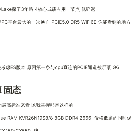
kyLake探了3年路 4核心成簇占用一节点 低延迟
年PC平台最大的一次换血 PCIE5.0 DR5 WIFI6E 你能看到的
法考虑ES版本 原因第一条与cpu直连的PCIE通道被屏蔽 GG
 固态
为最高标准来看 以我掌握那是这样的
ue RAM KVR26N19S8/8 8GB DDR4 2666  价格低廉的
450/GX550  
稳