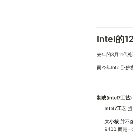
Intel的1
去年的3月11代
而今年Intel卧薪
制成(intel7工艺
Intel7工艺
 
大小核
 并不
9400 而