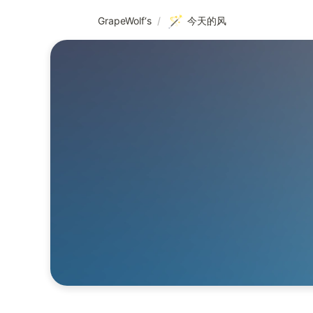
🪄
GrapeWolf‘s
/
今天的风