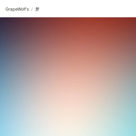
GrapeWolf‘s
/
梦