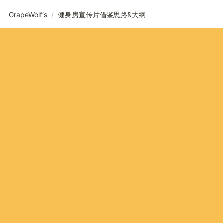
GrapeWolf‘s
/
健身房宣传片借鉴思路&大纲